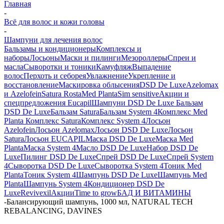
Главная
-
Всё для волос и кожи головы
-
Шампуни для лечения волос
Бальзамы и кондиционеры
Комплексы и
наборы
Лосьоны
Маски и пилинги
Мезороллеры
Спреи и
масла
Сыворотки и тоники
Камуфляж
Выпадение
волос
Перхоть и себорея
Увлажнение
Укрепление и
восстановление
Маскировка облысения
DSD De Luxe
Azelomax
и Azelofein
Satura Rosta
Med Planta
Sim sensitive
Акции и
спецпредложения
Eucapil
Шампуни DSD De Luxe
Бальзам
DSD De Luxe
Бальзам Satura
Бальзам System 4
Комплекс Med
Planta
Комплекс Satura
Комплекс System 4
Лосьон
Azelofein
Лосьон Azelomax
Лосьон DSD De Luxe
Лосьон
Satura
Лосьон EUCAPIL
Маска DSD De Luxe
Маска Med
Planta
Маска System 4
Масло DSD De Luxe
Набор DSD De
Luxe
Пилинг DSD De Luxe
Спрей DSD De Luxe
Спрей System
4
Сыворотка DSD De Luxe
Сыворотка System 4
Тоник Med
Planta
Тоник System 4
Шампунь DSD De Luxe
Шампунь Med
Planta
Шампунь System 4
Кондиционер DSD De
Luxe
Revivexil
Акции
Time to grow
БАД И ВИТАМИНЫ
-
Балансирующий шампунь, 1000 мл, NATURAL TECH
REBALANCING, DAVINES