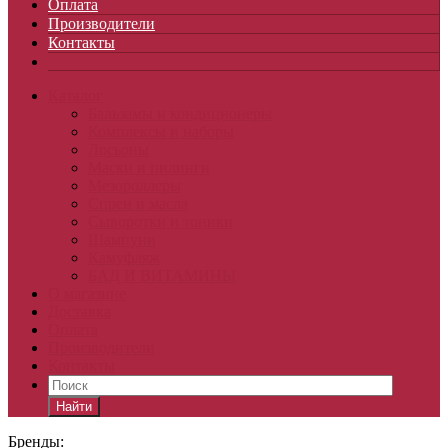
Оплата
Производители
Контакты
Каталог
Бальзамы и кондиционеры
Комплексы и наборы
Лосьоны
Маски и пилинги
Мезороллеры
Спреи и масла
Сыворотки и тоники
Шампуни
Камуфляж
БАД И ВИТАМИНЫ
О магазине
Доставка
Оплата
Производители
Контакты
Найти
Бренды: