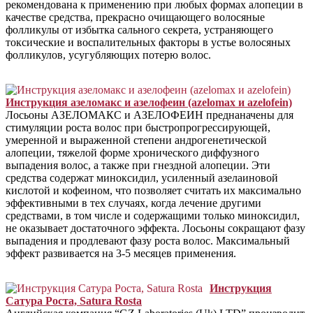
рекомендована к применению при любых формах алопеции в
качестве средства, прекрасно очищающего волосяные
фолликулы от избытка сального секрета, устраняющего
токсические и воспалительных факторы в устье волосяных
фолликулов, усугубляющих потерю волос.
Инструкция азеломакс и азелофеин (azelomax и azelofein)
Лосьоны АЗЕЛОМАКС и АЗЕЛОФЕИН преднаначены для
стимуляции роста волос при быстропрогрессирующей,
умеренной и выраженной степени андрогенетической
алопеции, тяжелой форме хронического диффузного
выпадения волос, а также при гнездной алопеции. Эти
средства содержат миноксидил, усиленный азелаиновой
кислотой и кофеином, что позволяет считать их максимально
эффективными в тех случаях, когда лечение другими
средствами, в том числе и содержащими только миноксидил,
не оказывает достаточного эффекта. Лосьоны сокращают фазу
выпадения и продлевают фазу роста волос. Максимальный
эффект развивается на 3-5 месяцев применения.
Инструкция
Сатура Роста, Satura Rosta