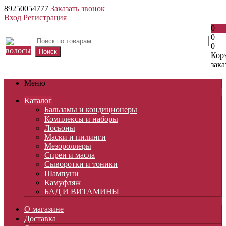
89250054777
Заказать звонок
Вход
Регистрация
0
0
0
Кор
зака
Меню
Каталог
Бальзамы и кондиционеры
Комплексы и наборы
Лосьоны
Маски и пилинги
Мезороллеры
Спреи и масла
Сыворотки и тоники
Шампуни
Камуфляж
БАД И ВИТАМИНЫ
О магазине
Доставка