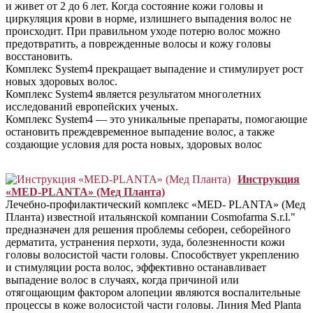
и живет от 2 до 6 лет. Когда состояние кожи головы и
циркуляция крови в норме, излишнего выпадения волос не
происходит. При правильном уходе потерю волос можно
предотвратить, а поврежденные волосы и кожу головы
восстановить.
Комплекс System4 прекращает выпадение и стимулирует рост
новых здоровых волос.
Комплекс System4 является результатом многолетних
исследований европейских ученых.
Комплекс System4 — это уникальные препараты, помогающие
остановить преждевременное выпадение волос, а также
создающие условия для роста новых, здоровых волос
Инструкция
«MED-PLANTA» (Мед Планта)
Лечебно-профилактический комплекс «MED- PLANTA» (Мед
Планта) известной итальянской компании Cosmofarma S.r.l."
предназначен для решения проблемы себореи, себорейного
дерматита, устранения перхоти, зуда, болезненности кожи
головы волосистой части головы. Способствует укреплению
и стимуляции роста волос, эффективно останавливает
выпадение волос в случаях, когда причиной или
отягощающим фактором алопеции являются воспалительные
процессы в коже волосистой части головы. Линия Med Planta