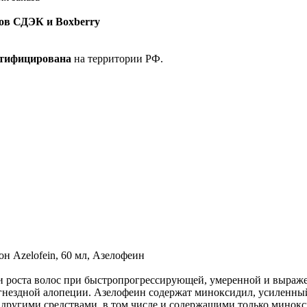
ов СДЭК и Boxberry
ртифицирована
на территории РФ.
он Azelofein, 60 мл, Азелофеин
ции роста волос при быстропрогрессирующей, умеренной и выраж
гнездной алопеции. Азелофеин содержат миноксидил, усиленный 
 другими средствами, в том числе и содержащими только минокс