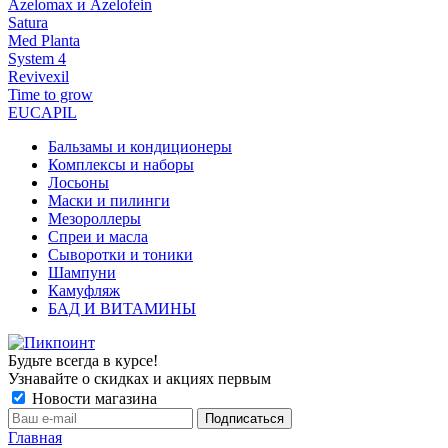
Azelomax и Azelofein
Satura
Med Planta
System 4
Revivexil
Time to grow
EUCAPIL
Бальзамы и кондиционеры
Комплексы и наборы
Лосьоны
Маски и пилинги
Мезороллеры
Спреи и масла
Сыворотки и тоники
Шампуни
Камуфляж
БАД И ВИТАМИНЫ
Будьте всегда в курсе!
Узнавайте о скидках и акциях первым
Новости магазина
Главная