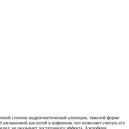
енной степени андрогенетической алопеции, тяжелой форме
азелаиновой кислотой и кофеином, что позволяет считать его
идил, не оказывает достаточного эффекта. Азелофеин