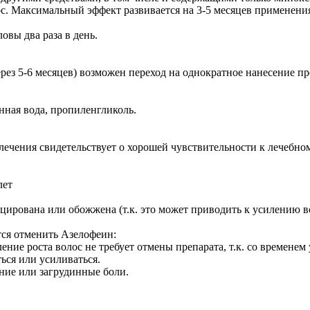
с. Максимальный эффект развивается на 3-5 месяцев применени
овы два раза в день.
рез 5-6 месяцев) возможен переход на однократное нанесение пр
ная вода, пропиленгликоль.
лечения свидетельствует о хорошей чувствительности к лечебн
лет
цирована или обожжена (т.к. это может приводить к усилению в
ся отменить Азелофеин:
ение роста волос не требует отмены препарата, т.к. со времене
ься или усиливаться.
ние или загрудинные боли.