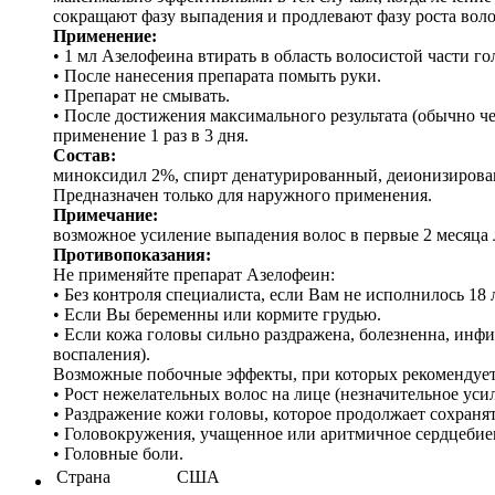
сокращают фазу выпадения и продлевают фазу роста воло
Применение:
• 1 мл Азелофеина втирать в область волосистой части гол
• После нанесения препарата помыть руки.
• Препарат не смывать.
• После достижения максимального результата (обычно че
применение 1 раз в 3 дня.
Состав:
миноксидил 2%, спирт денатурированный, деионизирован
Предназначен только для наружного применения.
Примечание:
возможное усиление выпадения волос в первые 2 месяца 
Противопоказания:
Не применяйте препарат Азелофеин:
• Без контроля специалиста, если Вам не исполнилось 18 
• Если Вы беременны или кормите грудью.
• Если кожа головы сильно раздражена, болезненна, инфи
воспаления).
Возможные побочные эффекты, при которых рекомендует
• Рост нежелательных волос на лице (незначительное усил
• Раздражение кожи головы, которое продолжает сохранят
• Головокружения, учащенное или аритмичное сердцебие
• Головные боли.
Страна
США