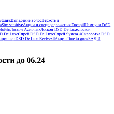
уфляж
Выпадение волос
Перхоть и
a
Sim sensitive
Акции и спецпредложения
Eucapil
Шампуни DSD
lofein
Лосьон Azelomax
Лосьон DSD De Luxe
Лосьон
D De Luxe
Спрей DSD De Luxe
Спрей System 4
Сыворотка DSD
иционер DSD De Luxe
Revivexil
Акции
Time to grow
БАД И
сти до 06.24