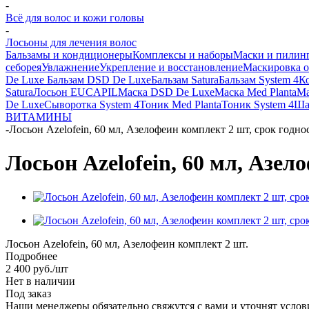
-
Всё для волос и кожи головы
-
Лосьоны для лечения волос
Бальзамы и кондиционеры
Комплексы и наборы
Маски и пилин
себорея
Увлажнение
Укрепление и восстановление
Маскировка 
De Luxe
Бальзам DSD De Luxe
Бальзам Satura
Бальзам System 4
К
Satura
Лосьон EUCAPIL
Маска DSD De Luxe
Маска Med Planta
Ма
De Luxe
Сыворотка System 4
Тоник Med Planta
Тоник System 4
Ша
ВИТАМИНЫ
-
Лосьон Azelofein, 60 мл, Азелофеин комплект 2 шт, срок годно
Лосьон Azelofein, 60 мл, Азел
Лосьон Azelofein, 60 мл, Азелофеин комплект 2 шт.
Подробнее
2 400
руб.
/шт
Нет в наличии
Под заказ
Наши менеджеры обязательно свяжутся с вами и уточнят услови