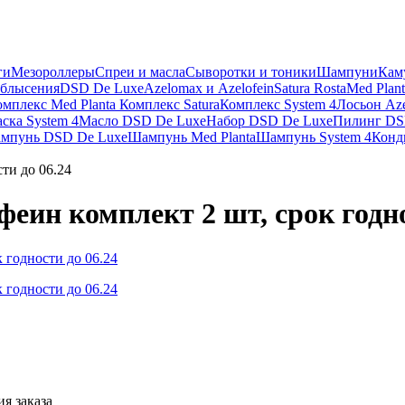
ги
Мезороллеры
Спреи и масла
Сыворотки и тоники
Шампуни
Кам
облысения
DSD De Luxe
Azelomax и Azelofein
Satura Rosta
Med Plant
омплекс Med Planta
Комплекс Satura
Комплекс System 4
Лосьон Aze
ска System 4
Масло DSD De Luxe
Набор DSD De Luxe
Пилинг DS
мпунь DSD De Luxe
Шампунь Med Planta
Шампунь System 4
Конд
сти до 06.24
офеин комплект 2 шт, срок годно
я заказа