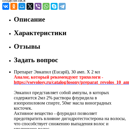
Поделиться
Описание
Характеристики
Отзывы
Задать вопрос
Препарат Эвкапил (Eucapil), 30 амп. Х 2 мл
Аналог, который рекомендуют трихологи -
https://vsevolosy.ru/catalog/losony/preparat_revolos_10_
Эвкапил представляет собой ампулы, в которых
содержится 2мл 2% раствора флуридила в
изопропиловом спирте, 50мг масла виноградных
косточек.
Активное вещество - флуридил позволяет
предотвратить влияние дигидротестостерона на волосы,
что способствует снижению выпадения волос и
утолщению волос.