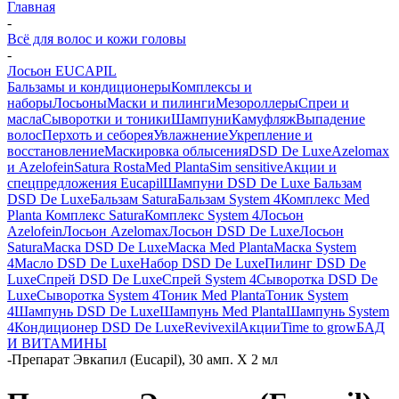
Главная
-
Всё для волос и кожи головы
-
Лосьон EUCAPIL
Бальзамы и кондиционеры
Комплексы и
наборы
Лосьоны
Маски и пилинги
Мезороллеры
Спреи и
масла
Сыворотки и тоники
Шампуни
Камуфляж
Выпадение
волос
Перхоть и себорея
Увлажнение
Укрепление и
восстановление
Маскировка облысения
DSD De Luxe
Azelomax
и Azelofein
Satura Rosta
Med Planta
Sim sensitive
Акции и
спецпредложения
Eucapil
Шампуни DSD De Luxe
Бальзам
DSD De Luxe
Бальзам Satura
Бальзам System 4
Комплекс Med
Planta
Комплекс Satura
Комплекс System 4
Лосьон
Azelofein
Лосьон Azelomax
Лосьон DSD De Luxe
Лосьон
Satura
Маска DSD De Luxe
Маска Med Planta
Маска System
4
Масло DSD De Luxe
Набор DSD De Luxe
Пилинг DSD De
Luxe
Спрей DSD De Luxe
Спрей System 4
Сыворотка DSD De
Luxe
Сыворотка System 4
Тоник Med Planta
Тоник System
4
Шампунь DSD De Luxe
Шампунь Med Planta
Шампунь System
4
Кондиционер DSD De Luxe
Revivexil
Акции
Time to grow
БАД
И ВИТАМИНЫ
-
Препарат Эвкапил (Eucapil), 30 амп. Х 2 мл