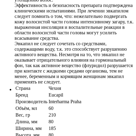
Эффективность и безопасность препарата подтверждена
клиническими испытаниями. При лечении эвкапилом
следует помнить о том, что: нежелательно подвергать
кожу волосистой части головы интенсивному загару, т.к.
выраженная инсоляция и воспалительные реакции в
области волосистой части головы могут усилить
всасывание средства.
Эвкапил не следует сочетать со средствами,
содержащими воду, т.к. это способствует разрушению
активного вещества. Несмотря на то, что эвкапил не
оказывает отрицательного влияния на гормональный
фон, так как активное вещество (флуридил) разрушается
при контакте с жидкими средами организма, тем не
менее, беременным и кормящим женщинам эвкапил
применять не следует.
Страна
Чехия
Бренд
Eucapil
Производитель
Interharma Praha
Объём, мл
60
Вес, гр
210
Длина, мм
80
Ширина, мм
185
Высота, мм
80