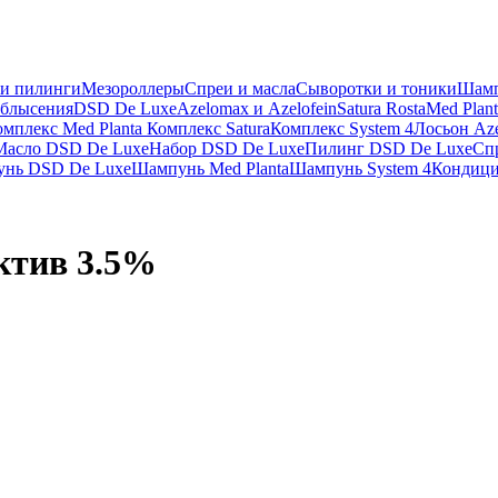
и пилинги
Мезороллеры
Спреи и масла
Сыворотки и тоники
Шам
облысения
DSD De Luxe
Azelomax и Azelofein
Satura Rosta
Med Plant
омплекс Med Planta
Комплекс Satura
Комплекс System 4
Лосьон Aze
Масло DSD De Luxe
Набор DSD De Luxe
Пилинг DSD De Luxe
Сп
нь DSD De Luxe
Шампунь Med Planta
Шампунь System 4
Кондици
ктив 3.5%