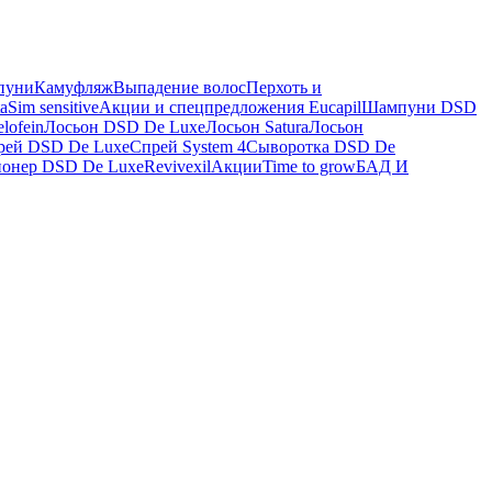
пуни
Камуфляж
Выпадение волос
Перхоть и
a
Sim sensitive
Акции и спецпредложения
Eucapil
Шампуни DSD
lofein
Лосьон DSD De Luxe
Лосьон Satura
Лосьон
рей DSD De Luxe
Спрей System 4
Сыворотка DSD De
онер DSD De Luxe
Revivexil
Акции
Time to grow
БАД И