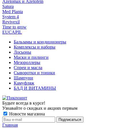
Azelomax и Azelofein
Satura
Med Planta
System 4
Revivexil
Time to grow
EUCAPIL
Бальзамы и кондиционеры
Комплексы и наборы
Лосьоны
Маски и пилинги
Мезороллеры
Спреи и масла
Сыворотки и тоники
Шампуни
Камуфляж
БАД И ВИТАМИНЫ
Будьте всегда в курсе!
Узнавайте о скидках и акциях первым
Новости магазина
Главная