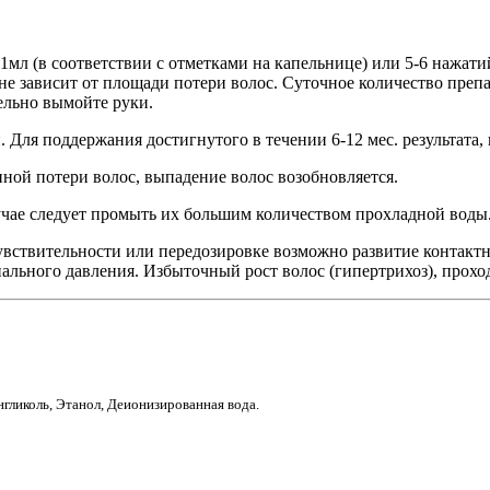
1мл (в соответствии с отметками на капельнице) или 5-6 нажати
не зависит от площади потери волос. Суточное количество преп
ельно вымойте руки.
 Для поддержания достигнутого в течении 6-12 мес. результата,
нной потери волос, выпадение волос возобновляется.
лучае следует промыть их большим количеством прохладной воды
твительности или передозировке возможно развитие контактног
риального давления. Избыточный рост волос (гипертрихоз), про
гликоль, Этанол, Деионизированная вода.