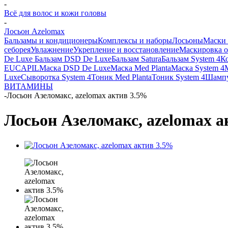
-
Всё для волос и кожи головы
-
Лосьон Azelomax
Бальзамы и кондиционеры
Комплексы и наборы
Лосьоны
Маски 
себорея
Увлажнение
Укрепление и восстановление
Маскировка 
De Luxe
Бальзам DSD De Luxe
Бальзам Satura
Бальзам System 4
К
EUCAPIL
Маска DSD De Luxe
Маска Med Planta
Маска System 4
Luxe
Сыворотка System 4
Тоник Med Planta
Тоник System 4
Шампу
ВИТАМИНЫ
-
Лосьон Азеломакс, azelomax актив 3.5%
Лосьон Азеломакс, azelomax а