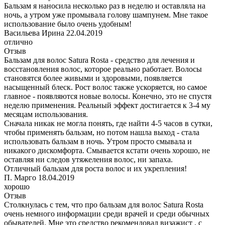
Бальзам я наносила несколько раз в неделю и оставляла на
ночь, а утром уже промывала голову шампунем. Мне такое
использование было очень удобным!
Васильева Ирина
22.04.2019
отлично
Отзыв
Бальзам для волос Satura Rosta - средство для лечения и
восстановления волос, которое реально работает. Волосы
становятся более живыми и здоровыми, появляется
насыщенный блеск. Рост волос также ускоряется, но самое
главное - появляются новые волосы. Конечно, это не спустя
неделю применения. Реальный эффект достигается к 3-4 му
месяцам использования.
Сначала никак не могла понять, где найти 4-5 часов в сутки,
чтобы применять бальзам, но потом нашла выход - стала
использовать бальзам в ночь. Утром просто смывала и
никакого дискомфорта. Смывается кстати очень хорошо, не
оставляя ни следов утяжеления волос, ни запаха.
Отличный бальзам для роста волос и их укрепления!
П. Марго
18.04.2019
хорошо
Отзыв
Столкнулась с тем, что про бальзам для волос Satura Rosta
очень немного информации среди врачей и среди обычных
обывателей. Мне это средство рекомендовал визажист , с