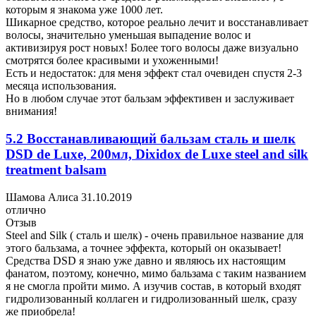
которым я знакома уже 1000 лет.
Шикарное средство, которое реально лечит и восстанавливает
волосы, значительно уменьшая выпадение волос и
активизируя рост новых! Более того волосы даже визуально
смотрятся более красивыми и ухоженными!
Есть и недостаток: для меня эффект стал очевиден спустя 2-3
месяца использования.
Но в любом случае этот бальзам эффективен и заслуживает
внимания!
5.2 Восстанавливающий бальзам сталь и шелк
DSD de Luxe, 200мл, Dixidox de Luxe steel and silk
treatment balsam
Шамова Алиса
31.10.2019
отлично
Отзыв
Steel and Silk ( сталь и шелк) - очень правильное название для
этого бальзама, а точнее эффекта, который он оказывает!
Средства DSD я знаю уже давно и являюсь их настоящим
фанатом, поэтому, конечно, мимо бальзама с таким названием
я не смогла пройти мимо. А изучив состав, в который входят
гидролизованный коллаген и гидролизованный шелк, сразу
же приобрела!