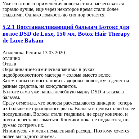
Уже со второго применения волосы стали расчесываться
гораздо лучше, еще через некоторое время стали более
гладкими. Однако ломкость до сих пор остается.
5.2.1 Восстанавливающий бальзам Ботокс для
волос DSD de Luxe, 150 мл, Botox Hair Therapy
de Luxe Balsam
Анжелика Репина
13.03.2020
отлично
Отзыв
Окрашивание+химическая завивка в руках
недобросовестного мастера = солома вместо волос.
Затем попытки восстановить здоровье волос, куча денег на
разные средства, на консультантов.
В итоге сама уже нашла лечебную марку DSD и заказала
бальзам.
Сразу отметила, что волосы расчесываются шикарно, теперь
их больше не приходилось рвать. Волосы в целом стали более
послушными. Волосы стали гладкими, не сразу конечно, и
почти перестали ломаться. Кончики пока не поддаются, но
думаю состричь их.
Из минусов - у меня немаленький расход...Поэтому хочется
более выгодного объема.