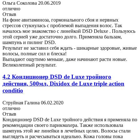
Ольга Соколова
20.06.2019
отлично
Отзыв
На фоне авитаминоза, гормонального сбоя и нервных
стрессов стукнулась с проблемой выпадения волос. Так
началось мое знакомство с линейкой DSD Deluxe . Пользуюсь
этой серией уже достаточно долго. Применяла бальзам,
шампунь и пилинг DSD.
Результат не заставил себя ждать - шикарные здоровые, живые
волосы, полные сил и блеска!
Выпадают ощутимо меньше, даже начинают расти новые.
Великолепный результат.
4.2 Кондиционер DSD de Luxe тройного
действия, 500мл, Dixidox de Luxe triple action
conditio
Струйная Галина
06.02.2020
отлично
Отзыв
Кондиционер DSD de Luxe тройного действия я применяла по
рекомендации своего парикмахера. Также использовала
шампунь этой же линейки в лечебных целях. Волосы стали
выглядеть и расчесываться идеально. Кожа головы пока