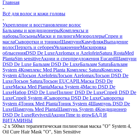
Главная
-
Всё для волос и кожи головы
-
Укрепление и восстановление волос
Бальзамы и кондиционеры
Комплексы и
наборы
Лосьоны
Маски и пилинги
Мезороллеры
Спреи и
масла
Сыворотки и тоники
Шампуни
Камуфляж
Выпадение
волос
Перхоть и себорея
Увлажнение
Маскировка
облысения
DSD De Luxe
Azelomax и Azelofein
Satura Rosta
Med
Planta
Sim sensitive
Акции и спецпредложения
Eucapil
Шампуни
DSD De Luxe
Бальзам DSD De Luxe
Бальзам Satura
Бальзам
System 4
Комплекс Med Planta
Комплекс Satura
Комплекс
System 4
Лосьон Azelofein
Лосьон Azelomax
Лосьон DSD De
Luxe
Лосьон Satura
Лосьон EUCAPIL
Маска DSD De
Luxe
Маска Med Planta
Маска System 4
Масло DSD De
Luxe
Набор DSD De Luxe
Пилинг DSD De Luxe
Спрей DSD De
Luxe
Спрей System 4
Сыворотка DSD De Luxe
Сыворотка
System 4
Тоник Med Planta
Тоник System 4
Шампунь DSD De
Luxe
Шампунь Med Planta
Шампунь System 4
Кондиционер
DSD De Luxe
Revivexil
Акции
Time to grow
БАД И
ВИТАМИНЫ
-
2 x 500мл терапевтическая пилинговая маска "О" System 4,
Oil Cure Hair Mask "O", Sim Sensitive