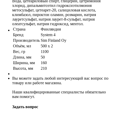
Вода, цетеариловый спирт, глицерин, цетримония
хлорид, дипальмитоэтил гидроксиэтилмония
метосульфат, цетеарет-20, салициловая кислота,
климбазол, пироктон оламин, розмарин, натрия
лауретсульфат, натрия лаурет-8-сульфат, натрия
олеатсульфат, натрия гидроксид, ментол.
Страна
Финляндия
Бренд
System 4
Производитель
Sim Finland Oy
Объём, мл
500 x 2
Вес, гр
1100
Длина, мм
50
Ширина, мм
160
Высота, мм
210
Вы можете задать любой интересующий вас вопрос по
товару или работе магазина.
Наши квалифицированные специалисты обязательно
вам помогут.
Задать вопрос