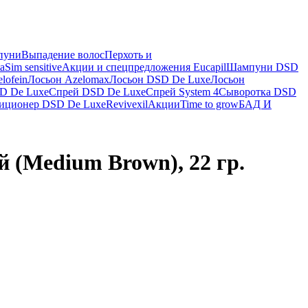
пуни
Выпадение волос
Перхоть и
a
Sim sensitive
Акции и спецпредложения
Eucapil
Шампуни DSD
lofein
Лосьон Azelomax
Лосьон DSD De Luxe
Лосьон
D De Luxe
Спрей DSD De Luxe
Спрей System 4
Сыворотка DSD
иционер DSD De Luxe
Revivexil
Акции
Time to grow
БАД И
(Medium Brown), 22 гр.