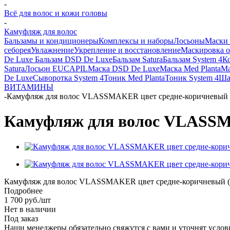
-
Всё для волос и кожи головы
-
Камуфляж для волос
Бальзамы и кондиционеры
Комплексы и наборы
Лосьоны
Маски 
себорея
Увлажнение
Укрепление и восстановление
Маскировка 
De Luxe
Бальзам DSD De Luxe
Бальзам Satura
Бальзам System 4
К
Satura
Лосьон EUCAPIL
Маска DSD De Luxe
Маска Med Planta
Ма
De Luxe
Сыворотка System 4
Тоник Med Planta
Тоник System 4
Ша
ВИТАМИНЫ
-
Камуфляж для волос VLASSMAKER цвет средне-коричневый (M
Камуфляж для волос VLASSMA
Камуфляж для волос VLASSMAKER цвет средне-коричневый (M
Подробнее
1 700
руб.
/шт
Нет в наличии
Под заказ
Наши менеджеры обязательно свяжутся с вами и уточнят услови