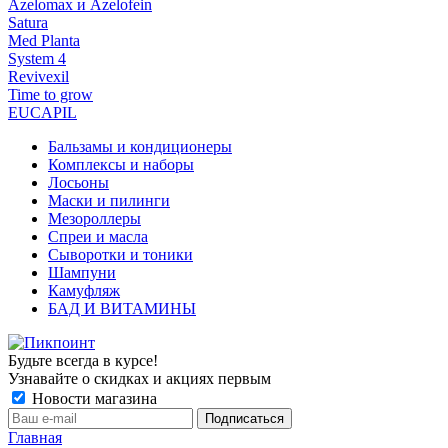
Azelomax и Azelofein
Satura
Med Planta
System 4
Revivexil
Time to grow
EUCAPIL
Бальзамы и кондиционеры
Комплексы и наборы
Лосьоны
Маски и пилинги
Мезороллеры
Спреи и масла
Сыворотки и тоники
Шампуни
Камуфляж
БАД И ВИТАМИНЫ
Будьте всегда в курсе!
Узнавайте о скидках и акциях первым
Новости магазина
Главная