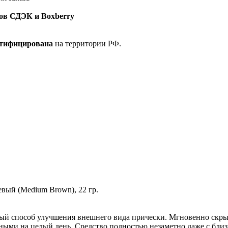
ов СДЭК и Boxberry
ртифицирована
на территории РФ.
ый (Medium Brown), 22 гр.
сный способ улучшения внешнего вида прически. Мгновенно скры
ными на целый день. Средство полностью незаметно даже с близ