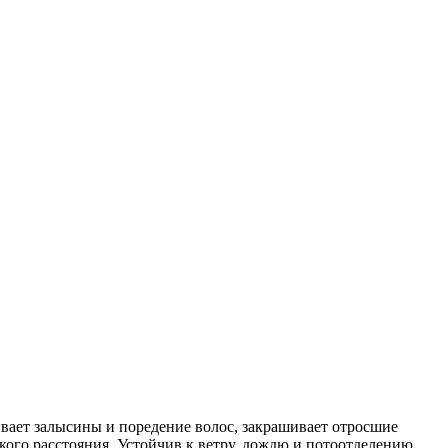
вает залысины и поредение волос, закрашивает отросшие
кого расстояния. Устойчив к ветру, дождю и потоотделению.