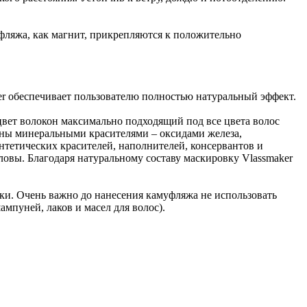
фляжа, как магнит, прикрепляются к положительно
ker обеспечивает пользователю полностью натуральный эффект.
цвет волокон максимально подходящий под все цвета волос
шены минеральными красителями – оксидами железа,
нтетических красителей, наполнителей, консервантов и
овы. Благодаря натуральному составу маскировку Vlassmaker
ки. Очень важно до нанесения камуфляжа не использовать
мпуней, лаков и масел для волос).