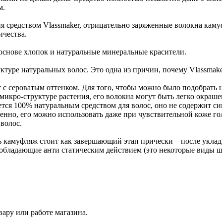
м.
я средством Vlassmaker, отрицательно заряженные волокна каму
ичества.
основе хлопок и натуральные минеральные красители.
уктуре натуральных волос. Это одна из причин, почему Vlassma
с сероватым оттенком. Для того, чтобы можно было подобрать 
микро-структуре растения, его волокна могут быть легко окра
ется 100% натуральным средством для волос, оно не содержит си
нно, его можно использовать даже при чувствительной коже гол
волос.
 камуфляж стоит как завершающий этап прически – после уклад
 обладающие анти статическим действием (это некоторые виды ша
ару или работе магазина.