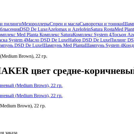
и пилинги
Мезороллеры
Спреи и масла
Сыворотки и тоники
Шам
облысения
DSD De Luxe
Azelomax и Azelofein
Satura Rosta
Med Plant
омплекс Med Planta
Комплекс Satura
Комплекс System 4
Лосьон Aze
ска System 4
Масло DSD De Luxe
Набор DSD De Luxe
Пилинг DS
мпунь DSD De Luxe
Шампунь Med Planta
Шампунь System 4
Конд
edium Brown), 22 гр.
KER цвет средне-коричневый 
edium Brown), 22 гр.
я заказа